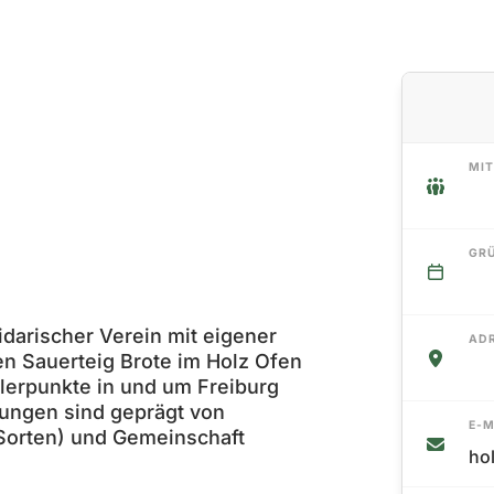
MIT
GR
lidarischer Verein mit eigener
AD
n Sauerteig Brote im Holz Ofen
lerpunkte in und um Freiburg
lungen sind geprägt von
E-M
(Sorten) und Gemeinschaft
ho