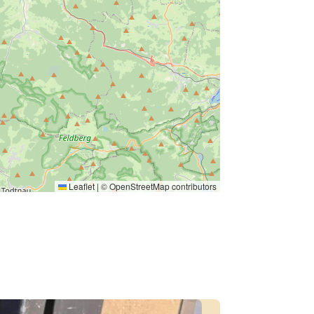
Leaflet
|
©
OpenStreetMap
contributors