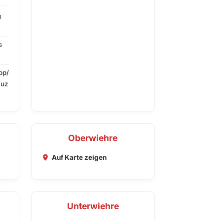
m
s
op/
Luz
Oberwiehre
Auf Karte zeigen
Unterwiehre